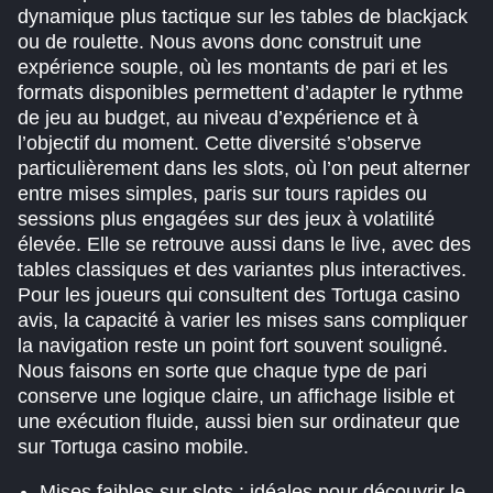
dynamique plus tactique sur les tables de blackjack
ou de roulette. Nous avons donc construit une
expérience souple, où les montants de pari et les
formats disponibles permettent d’adapter le rythme
de jeu au budget, au niveau d’expérience et à
l’objectif du moment. Cette diversité s’observe
particulièrement dans les slots, où l’on peut alterner
entre mises simples, paris sur tours rapides ou
sessions plus engagées sur des jeux à volatilité
élevée. Elle se retrouve aussi dans le live, avec des
tables classiques et des variantes plus interactives.
Pour les joueurs qui consultent des Tortuga casino
avis, la capacité à varier les mises sans compliquer
la navigation reste un point fort souvent souligné.
Nous faisons en sorte que chaque type de pari
conserve une logique claire, un affichage lisible et
une exécution fluide, aussi bien sur ordinateur que
sur Tortuga casino mobile.
Mises faibles sur slots : idéales pour découvrir le