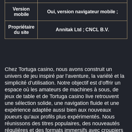
Version
Oui, version navigateur mobile ;
mobile
Propriétaire
Annitak Ltd ; CNCL B.V.
du site
Chez Tortuga casino, nous avons construit un
univers de jeu inspiré par l’aventure, la variété et la
simplicité d’utilisation. Notre objectif est d’offrir un
espace où les amateurs de machines à sous, de
jeux de table et de Tortuga casino live retrouvent
une sélection solide, une navigation fluide et une
expérience adaptée aussi bien aux nouveaux
joueurs qu’aux profils plus expérimentés. Nous
réunissons des titres populaires, des nouveautés
régulières et des formats immersifs avec croupiers