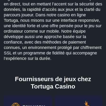
en direct, tout en mettant l’accent sur la sécurité des
données, la rapidité d’accès aux jeux et la clarté du
parcours joueur. Dans notre casino en ligne
Tortuga, nous misons sur une interface responsive,
une identité forte et une offre pensée pour le jeu sur
ordinateur comme sur mobile. Notre équipe
développe aussi une approche basée sur la
confiance, avec des méthodes de paiement
connues, un environnement protégé par chiffrement
SSL et un programme de fidélité qui accompagne
l’expérience sur la durée.
Fournisseurs de jeux chez
Tortuga Casino