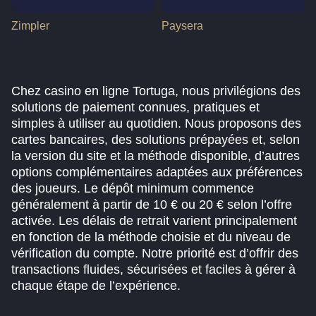
Zimpler
Paysera
Chez casino en ligne Tortuga, nous privilégions des
solutions de paiement connues, pratiques et
simples à utiliser au quotidien. Nous proposons des
cartes bancaires, des solutions prépayées et, selon
la version du site et la méthode disponible, d’autres
options complémentaires adaptées aux préférences
des joueurs. Le dépôt minimum commence
généralement à partir de 10 € ou 20 € selon l’offre
activée. Les délais de retrait varient principalement
en fonction de la méthode choisie et du niveau de
vérification du compte. Notre priorité est d’offrir des
transactions fluides, sécurisées et faciles à gérer à
chaque étape de l’expérience.