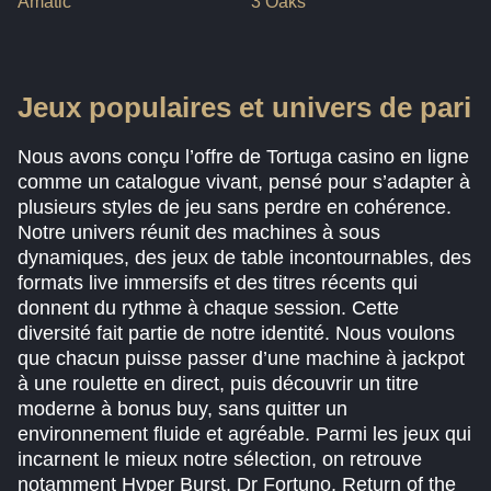
Amatic
3 Oaks
Jeux populaires et univers de pari
Nous avons conçu l’offre de Tortuga casino en ligne
comme un catalogue vivant, pensé pour s’adapter à
plusieurs styles de jeu sans perdre en cohérence.
Notre univers réunit des machines à sous
dynamiques, des jeux de table incontournables, des
formats live immersifs et des titres récents qui
donnent du rythme à chaque session. Cette
diversité fait partie de notre identité. Nous voulons
que chacun puisse passer d’une machine à jackpot
à une roulette en direct, puis découvrir un titre
moderne à bonus buy, sans quitter un
environnement fluide et agréable. Parmi les jeux qui
incarnent le mieux notre sélection, on retrouve
notamment Hyper Burst, Dr Fortuno, Return of the