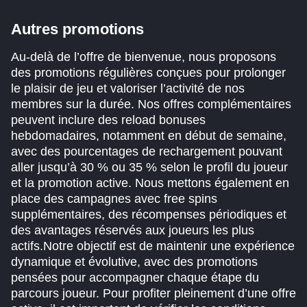
Autres promotions
Au-delà de l’offre de bienvenue, nous proposons
des promotions régulières conçues pour prolonger
le plaisir de jeu et valoriser l’activité de nos
membres sur la durée. Nos offres complémentaires
peuvent inclure des reload bonuses
hebdomadaires, notamment en début de semaine,
avec des pourcentages de rechargement pouvant
aller jusqu’à 30 % ou 35 % selon le profil du joueur
et la promotion active. Nous mettons également en
place des campagnes avec free spins
supplémentaires, des récompenses périodiques et
des avantages réservés aux joueurs les plus
actifs.Notre objectif est de maintenir une expérience
dynamique et évolutive, avec des promotions
pensées pour accompagner chaque étape du
parcours joueur. Pour profiter pleinement d’une offre