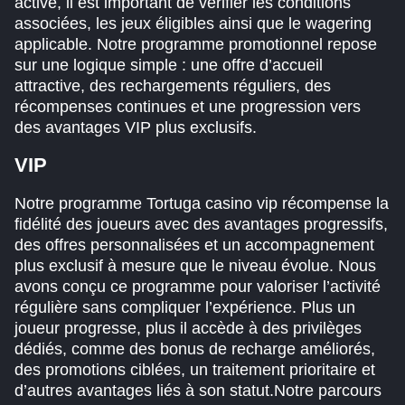
active, il est important de vérifier les conditions
associées, les jeux éligibles ainsi que le wagering
applicable. Notre programme promotionnel repose
sur une logique simple : une offre d’accueil
attractive, des rechargements réguliers, des
récompenses continues et une progression vers
des avantages VIP plus exclusifs.
VIP
Notre programme Tortuga casino vip récompense la
fidélité des joueurs avec des avantages progressifs,
des offres personnalisées et un accompagnement
plus exclusif à mesure que le niveau évolue. Nous
avons conçu ce programme pour valoriser l’activité
régulière sans compliquer l’expérience. Plus un
joueur progresse, plus il accède à des privilèges
dédiés, comme des bonus de recharge améliorés,
des promotions ciblées, un traitement prioritaire et
d’autres avantages liés à son statut.Notre parcours