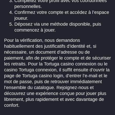
Complétez votre profil avec vos coordonnées
personnelles.
Confirmez votre compte et accédez à l’espace
joueur.
Déposez via une méthode disponible, puis
Dream Catcher
Big Bass Crash
Big Bass Bonanza
Monopoly Live
Lucky Crumbling
Sweet Bonanza
commencez à jouer.
Evolution Gaming
Pragmatic Play
Pragmatic Play
Evolution Gaming
Gamzix
Pragmatic Play
Pour la vérification, nous demandons
habituellement des justificatifs d’identité et, si
nécessaire, un document d’adresse ou de
paiement, afin de protéger le compte et de sécuriser
les retraits. Pour la Tortuga casino connexion ou le
casino Tortuga connexion, il suffit ensuite d’ouvrir la
Dragon Tiger
Moonshot
Reactoonz
Crazy Time
Cash or Crash
Wolf Gold
page de Tortuga casino login, d’entrer l’e-mail et le
Evolution Gaming
SoftSwiss
Play’n GO
Evolution Gaming
Evolution Gaming
Pragmatic Play
mot de passe, puis de retrouver immédiatement
l’ensemble du catalogue. Rejoignez-nous et
découvrez une expérience conçue pour jouer plus
librement, plus rapidement et avec davantage de
confort.