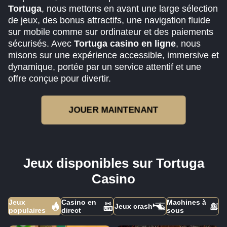
Tortuga
, nous mettons en avant une large sélection
de jeux, des bonus attractifs, une navigation fluide
sur mobile comme sur ordinateur et des paiements
sécurisés. Avec
Tortuga casino en ligne
, nous
misons sur une expérience accessible, immersive et
dynamique, portée par un service attentif et une
offre conçue pour divertir.
JOUER MAINTENANT
Jeux disponibles sur Tortuga
Casino
Jeux
Casino en
Machines à
Jeux crash
populaires
direct
sous