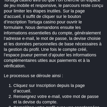
Tortuga casino avis ou que l’on cherche un espace
de jeu mobile et responsive, le parcours reste conçu
Live Blackjack
Bustabit
Starburst
Live Baccarat
JetX
Legacy of Dead
pour limiter les étapes inutiles. Sur la page
Evolution Gaming
Independent
NetEnt
Evolution Gaming
Smartsoft Gaming
Play’n GO
d’accueil, il suffit de cliquer sur le bouton
d’inscription Tortuga casino pour ouvrir le
formulaire. Nous demandons ensuite les
informations essentielles du compte, généralement
l’adresse e-mail, le mot de passe, la devise choisie
et les données personnelles de base nécessaires à
Lightning Roulette
Aviator
Mega Moolah
Side Bet City
Tower X
Dead or Alive II
la gestion du profil. Une fois le compte créé,
Evolution Gaming
Spribe
Microgaming
Evolution Gaming
Smart Soft
NetEnt
l’espace joueur permet d’ajouter les informations
complémentaires utiles aux paiements et à la
vérification.
Le processus se déroule ainsi :
Cliquez sur Inscription depuis la page
d’accueil.
Lightning Dice
Bustabit
The Dog House
Funky Time
Boom or Bust
Book of Dead
Evolution Gaming
Independent
Pragmatic Play
Evolution Gaming
BGaming
Play’n GO
Renseignez votre e-mail, votre mot de passe
et la devise du compte.