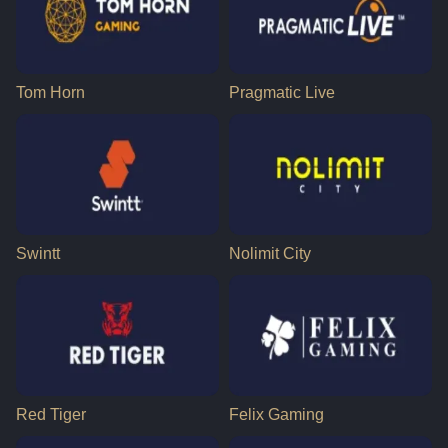
Tom Horn
Pragmatic Live
Swintt
Nolimit City
Red Tiger
Felix Gaming